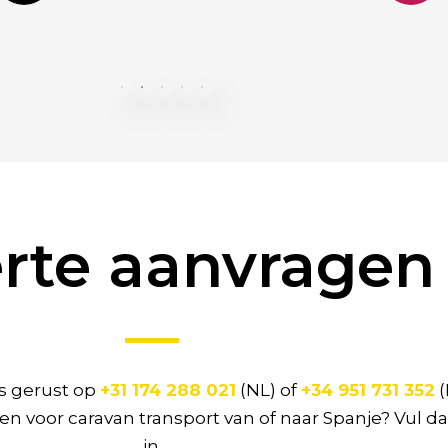
als goedkoopste eruit, maar
ook snelste levering! Hartstikke
bedankt! En complimenten
voor Jordy de chauffeur.
erte aanvragen
ns gerust op
+31 174 288 021
(NL) of
+34 951 731 352
(
gen
voor caravan transport van of naar Spanje
? Vul d
in.