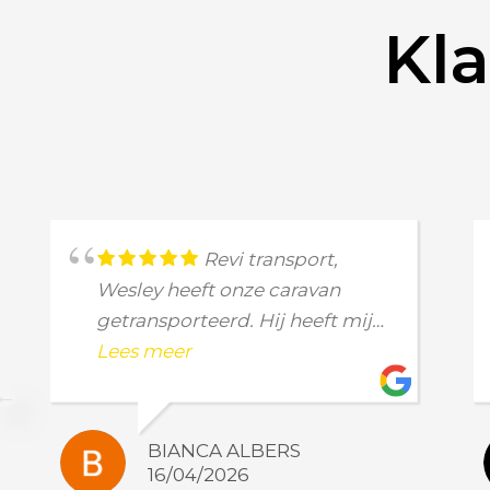
Kl
Revi transport,
Wesley heeft onze caravan
getransporteerd. Hij heeft mij
helemaal netjes op de hoogte
Lees meer
gehouden. Ook foto’s van de
caravan toen hij op de plek
stond, echt top, en een mooie
BIANCA ALBERS
prijs! Echt een aanrader!
16/04/2026