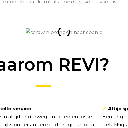
de conditie aankomt als hoe deze vertrokken is.
arom REVI?
elle service
✓
Altijd 
zijn altijd onderweg en laden en lossen
Een ongelu
elijks onder andere in de regio’s Costa
gelukkig z