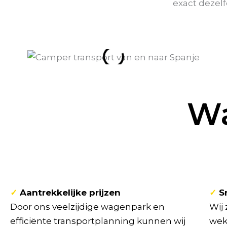
exact dezelf
Wa
✓
Aantrekkelijke prijzen
✓
Sn
Door ons veelzijdige wagenpark en
Wij 
efficiënte transportplanning kunnen wij
wek