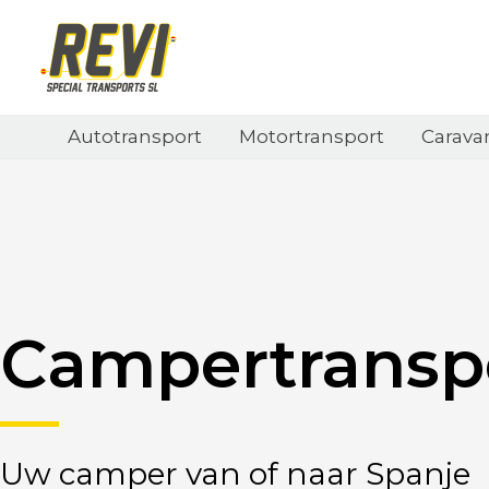
Ga
naar
de
inhoud
Autotransport
Motortransport
Carava
Campertransp
Uw camper van of naar Spanje