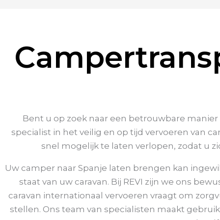
Campertransp
Bent u op zoek naar een betrouwbare manier o
specialist in het veilig en op tijd vervoeren va
snel mogelijk te laten verlopen, zodat u 
Uw camper naar Spanje laten brengen kan ingewikk
staat van uw caravan. Bij REVI zijn we ons be
caravan internationaal vervoeren vraagt om zorg
stellen. Ons team van specialisten maakt gebru